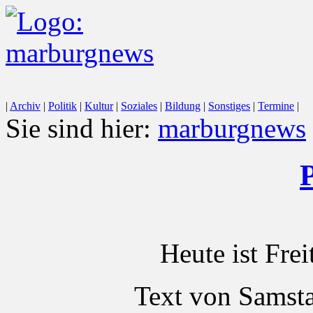
|
Archiv
|
Politik
|
Kultur
|
Soziales
|
Bildung
|
Sonstiges
|
Termine
|
Sie sind hier:
marburgnews
P
Heute ist Fre
Text von Samst