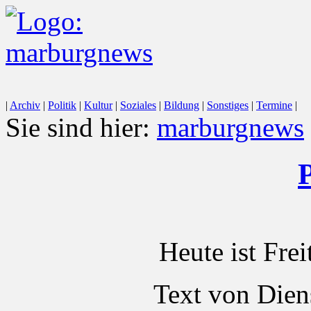
|
Archiv
|
Politik
|
Kultur
|
Soziales
|
Bildung
|
Sonstiges
|
Termine
|
Sie sind hier:
marburgnews
P
Heute ist Fre
Text von Dien