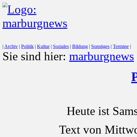
|
Archiv
|
Politik
|
Kultur
|
Soziales
|
Bildung
|
Sonstiges
|
Termine
|
Sie sind hier:
marburgnews
P
Heute ist Sam
Text von Mittwo