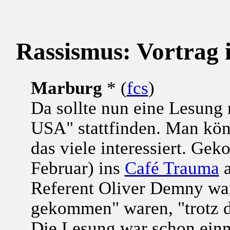
Rassismus: Vortrag 
Marburg
* (
fcs
)
Da sollte nun eine Lesung 
USA" stattfinden. Man kön
das viele interessiert. G
Februar) ins
Café Trauma
a
Referent Oliver Demny war
gekommen" waren, "trotz d
Die Lesung war schon einm