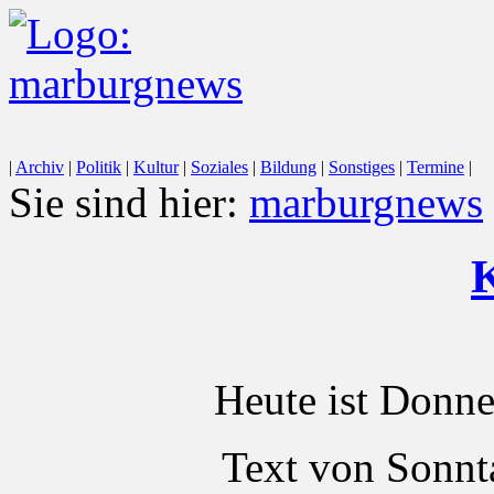
|
Archiv
|
Politik
|
Kultur
|
Soziales
|
Bildung
|
Sonstiges
|
Termine
|
Sie sind hier:
marburgnews
K
Heute ist Donne
Text von Sonnt