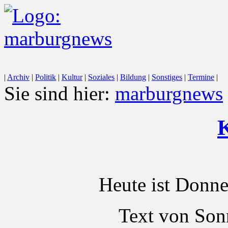
|
Archiv
|
Politik
|
Kultur
|
Soziales
|
Bildung
|
Sonstiges
|
Termine
|
Sie sind hier:
marburgnews
K
Heute ist Donne
Text von Son