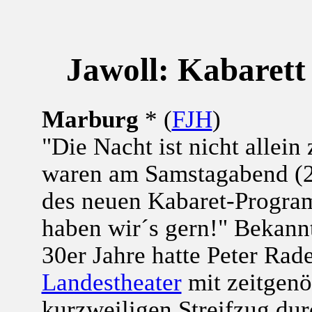
Jawoll: Kabarett
Marburg
* (
FJH
)
"Die Nacht ist nicht allei
waren am Samstagabend (29
des neuen Kabaret-Program
haben wir´s gern!" Bekann
30er Jahre hatte Peter Ra
Landestheater
mit zeitgenö
kurzweiligen Streifzug dur