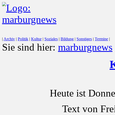
|
Archiv
|
Politik
|
Kultur
|
Soziales
|
Bildung
|
Sonstiges
|
Termine
|
Sie sind hier:
marburgnews
K
Heute ist Donne
Text von Fre