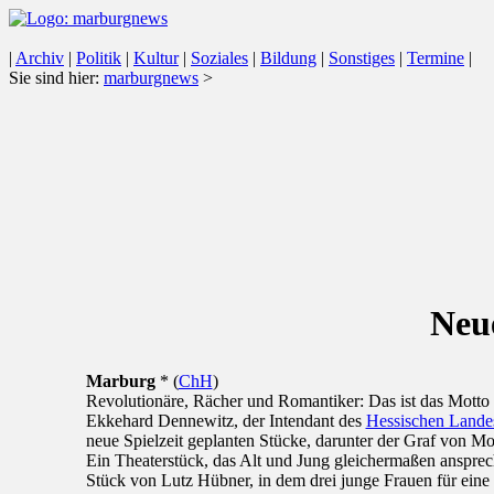
|
Archiv
|
Politik
|
Kultur
|
Soziales
|
Bildung
|
Sonstiges
|
Termine
|
Sie sind hier:
marburgnews
>
Neue
Marburg
* (
ChH
)
Revolutionäre, Rächer und Romantiker: Das ist das Motto
Ekkehard Dennewitz, der Intendant des
Hessischen Landes
neue Spielzeit geplanten Stücke, darunter der Graf von Mo
Ein Theaterstück, das Alt und Jung gleichermaßen ansprech
Stück von Lutz Hübner, in dem drei junge Frauen für eine