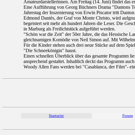
Amateurdarstellerinnen. Am Freitag (14. Juni) findet das ers
Eine Aufführung von Georg Büchners Drama "Dantons Tod" 
Jahrestag der Inszenierung von Erwin Piscator tritt Danton
Edmond Dantès, der Graf von Monte Christo, wird aufgrun
begeistert seit mehr als hundert Jahren die Leser. Die Ges
in Marburg als Freilichtstück aufgeführt werden.
"Schön war die Zeit" der 50er Jahre, die das Hessische L
gleichnamigen Komödie von Neil Simon auf. Mit Wilhelm 
Für die Kinder stehen auch drei neue Stücke auf dem Spiel
"Die Schneekönigin" haust.
Einen schnellen Überblick über das gesamte Programm lief
ansprechend gestaltet. Inhaltlich deckt das Programm auch
Woody Allen Fans werden bei "Casablanca, der Film"- ein
Startseite
Forum