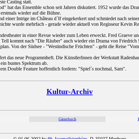
te Casting statt.
hat das Ensemble schon seit Jahren diskutiert. 1952 wurde das Drama
 erstmals wieder auf die Bühne.
d einer Intrige im Château d´If eingekerkert und schmiedet nach sein
chichte wurde mehrfach - gerade wieder aktuell von Regisseur Kevin Rey
andestheater in einer Revue wieder zum Leben erweckt. Fred Graeve und
Tell kommt nach "Die Räuber" auch wieder ein Drama von Friedrich S
plan. Von der Südsee - "Westindische Früchten" - geht die Reise "Vom J
ert das neue Programmheft. Die KünstlerInnen der Werkstatt Radenhause
 ein buntes Spektrum ab.
em Double Feature hoffentlich fordern: "Spiel´s nochmal, Sam".
Kultur-Archiv
Gästebuch
© 01.06.2002 by
fjh-Journalistenbüro
, D-35037 Marburg