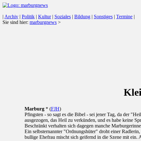
|
Archiv
|
Politik
|
Kultur
|
Soziales
|
Bildung
|
Sonstiges
|
Termine
|
Sie sind hier:
marburgnews
>
Klei
Marburg
* (
FJH
)
Pfingsten - so sagt es die Bibel - sei jener Tag, da der "
ausgezogen, das Heil zu verkünden, und es habe keine S
Beschränkt verhalten sich dagegen manche Marburgerinnen 
Ein selbsternannter "Ordnungshüter" droht einer Radlerin, 
bullige Ehefrau mischt sich geifernd in die Szene mit ei