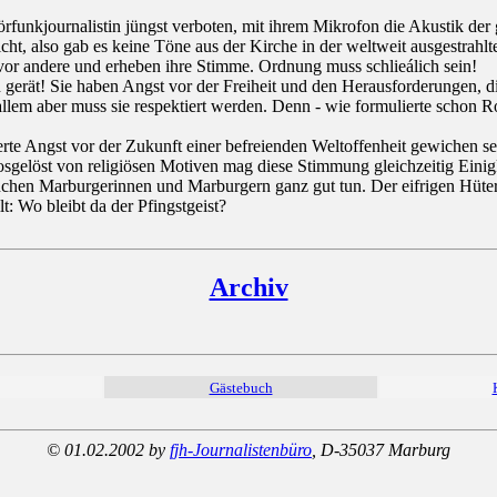
örfunkjournalistin jüngst verboten, mit ihrem Mikrofon die Akustik der
icht, also gab es keine Töne aus der Kirche in der weltweit ausgestra
ch vor andere und erheben ihre Stimme. Ordnung muss schlieálich sein!
ät! Sie haben Angst vor der Freiheit und den Herausforderungen, die ei
 allem aber muss sie respektiert werden. Denn - wie formulierte schon R
erte Angst vor der Zukunft einer befreienden Weltoffenheit gewichen sei
osgelöst von religiösen Motiven mag diese Stimmung gleichzeitig Eini
hen Marburgerinnen und Marburgern ganz gut tun. Der eifrigen Hüterin
: Wo bleibt da der Pfingstgeist?
Archiv
Gästebuch
© 01.02.2002 by
fjh-Journalistenbüro
, D-35037 Marburg