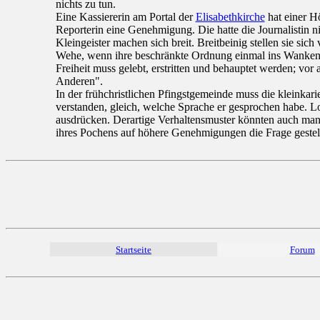
nichts zu tun.
Eine Kassiererin am Portal der
Elisabethkirche
hat einer H
Reporterin eine Genehmigung. Die hatte die Journalistin n
Kleingeister machen sich breit. Breitbeinig stellen sie si
Wehe, wenn ihre beschränkte Ordnung einmal ins Wanken ger
Freiheit muss gelebt, erstritten und behauptet werden; vor
Anderen".
In der frühchristlichen Pfingstgemeinde muss die kleinkari
verstanden, gleich, welche Sprache er gesprochen habe. L
ausdrücken. Derartige Verhaltensmuster könnten auch manc
ihres Pochens auf höhere Genehmigungen die Frage gestellt
Startseite
Forum