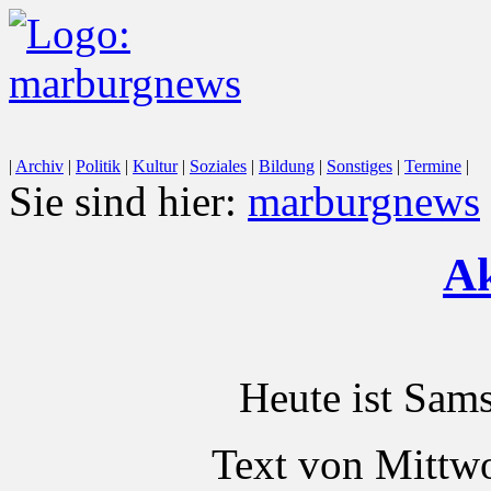
|
Archiv
|
Politik
|
Kultur
|
Soziales
|
Bildung
|
Sonstiges
|
Termine
|
Sie sind hier:
marburgnews
Ak
Heute ist Sam
Text von Mittwo